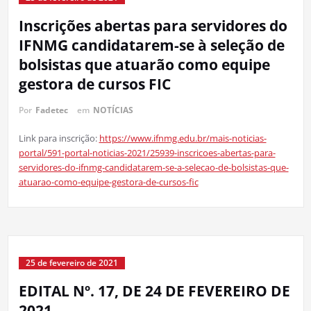
Inscrições abertas para servidores do
IFNMG candidatarem-se à seleção de
bolsistas que atuarão como equipe
gestora de cursos FIC
Por
Fadetec
em
NOTÍCIAS
Link para inscrição:
https://www.ifnmg.edu.br/mais-noticias-
portal/591-portal-noticias-2021/25939-inscricoes-abertas-para-
servidores-do-ifnmg-candidatarem-se-a-selecao-de-bolsistas-que-
atuarao-como-equipe-gestora-de-cursos-fic
25 de fevereiro de 2021
EDITAL Nº. 17, DE 24 DE FEVEREIRO DE
2021