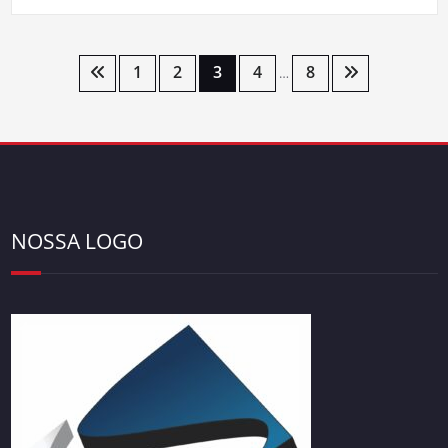
Paginação
1
2
3
4
8
…
de
posts
NOSSA LOGO