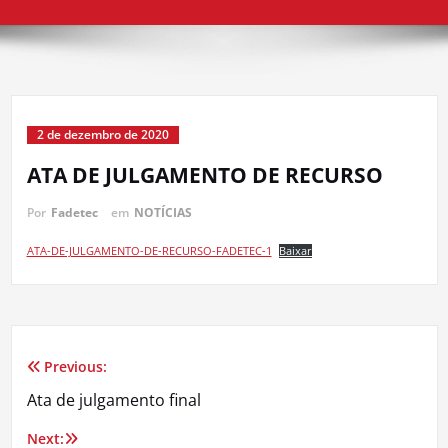
2 de dezembro de 2020
ATA DE JULGAMENTO DE RECURSO
Por
Fadetec
em
NOTÍCIAS
ATA-DE-JULGAMENTO-DE-RECURSO-FADETEC-1
Baixar
Previous:
Navegação
Ata de julgamento final
de
Next: